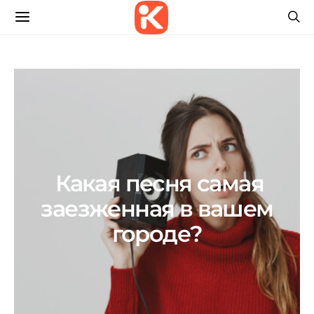
Какая песня самая
заезженная в вашем
городе?