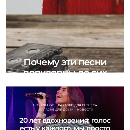
Почему эти песни
популярны до сих
пор?
АКТУАЛЬНОЕ
КАРАОКЕ ДЛЯ БИЗНЕСА
КАРАОКЕ ДЛЯ ДОМА
НОВОСТИ
20 лет вдохновения: голос
есть у каждого, мы просто