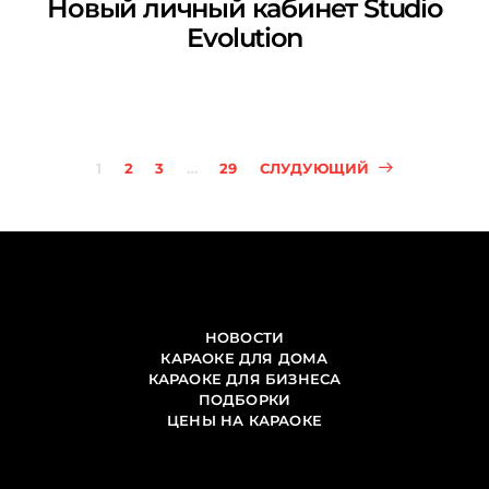
Новый личный кабинет Studio
Evolution
Пагинация
1
2
3
…
29
СЛУДУЮЩИЙ
записей
НОВОСТИ
КАРАОКЕ ДЛЯ ДОМА
КАРАОКЕ ДЛЯ БИЗНЕСА
ПОДБОРКИ
ЦЕНЫ НА КАРАОКЕ