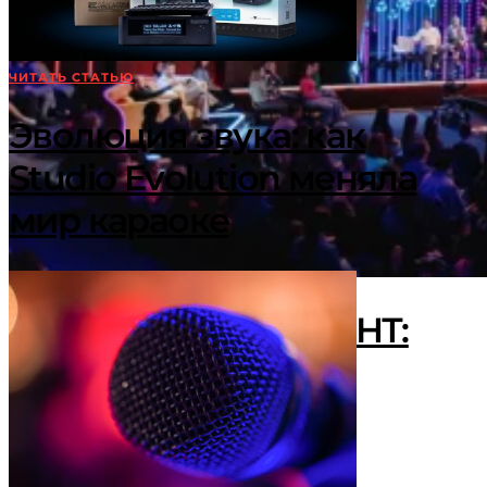
ЧИТАТЬ СТАТЬЮ
Эволюция звука: как
Studio Evolution меняла
мир караоке
«Караоке Клаб» на ТНТ:
Почему все поют?