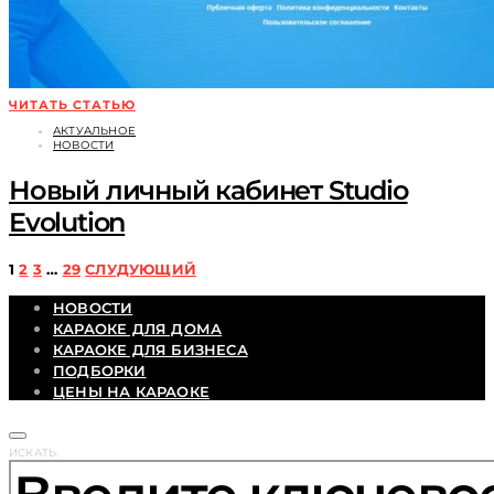
ЧИТАТЬ СТАТЬЮ
АКТУАЛЬНОЕ
НОВОСТИ
Новый личный кабинет Studio
Evolution
Пагинация
1
2
3
…
29
СЛУДУЮЩИЙ
НОВОСТИ
записей
КАРАОКЕ ДЛЯ ДОМА
КАРАОКЕ ДЛЯ БИЗНЕСА
ПОДБОРКИ
ЦЕНЫ НА КАРАОКЕ
ИСКАТЬ: