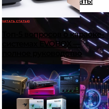
помогли ему зазвучать!
ЧИТАТЬ СТАТЬЮ
Топ-5 вопросов о караоке-
системах EVOBOX —
полное руководство