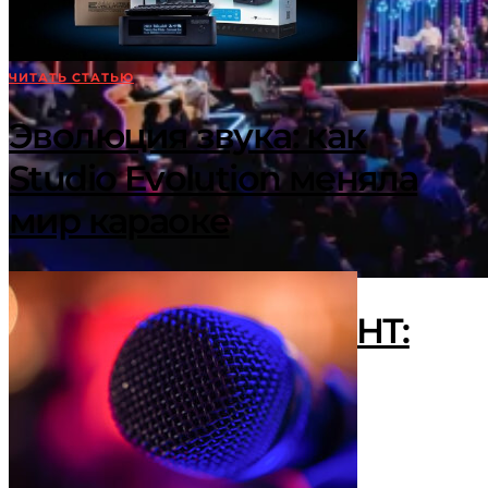
ЧИТАТЬ СТАТЬЮ
Эволюция звука: как
Studio Evolution меняла
мир караоке
«Караоке Клаб» на ТНТ:
Почему все поют?