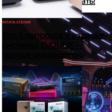
помогли ему зазвучать!
ЧИТАТЬ СТАТЬЮ
Топ-5 вопросов о караоке-
системах EVOBOX —
полное руководство