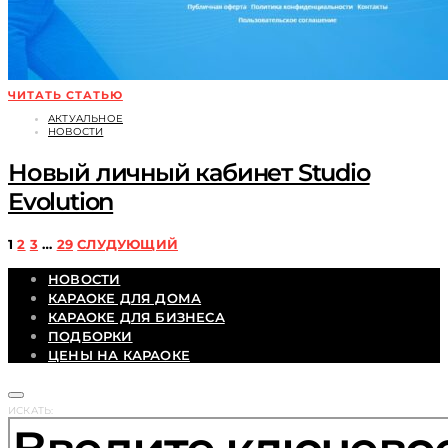
ЧИТАТЬ СТАТЬЮ
АКТУАЛЬНОЕ
НОВОСТИ
Новый личный кабинет Studio
Evolution
Пагинация
1
2
3
…
29
СЛУДУЮЩИЙ
НОВОСТИ
записей
КАРАОКЕ ДЛЯ ДОМА
КАРАОКЕ ДЛЯ БИЗНЕСА
ПОДБОРКИ
ЦЕНЫ НА КАРАОКЕ
ИСКАТЬ: