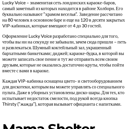
Lucky Voice – знаменитая сеть лондонских караоке-баров,
самый заметный из которых находится в районе Холборн. Его
буквально называют “храмом веселья”. Заведение рассчитано
на 80 человек в основном баре и еще на 120 в десяти закрытых
VIP-кабинках, которые вмещают от 4 до 30 гостей.
Оформление Lucky Voice разработано специально для того,
чтобы вы ни на секунду не забывали, зачем сюда пришли – петь
и развлекаться. Шумный коктейльный зал, украшенный
бархатными банкетками; диджей; караоке-будка, в которой вы
можете записать свое пение и тут же отправить всем своим
друзьям, которые не оказались достаточно круты, чтобы пойти
вместе с вами в караоке.
Каждая VIP-кабинка оснащена цвето- и светооборудованием
для дискотеки, которым вы можете управлять со специального
пульта. Даже в уборных установлены диско-шары. Для тех, кто
испытывает недостаток смелости, под рукой всегда кнопка
Thirsty (“жажда”), которая вызывает официанта с напитками.
Mama Shelter