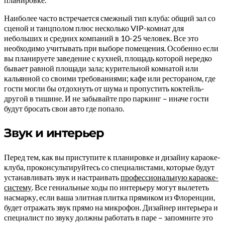
Наиболее часто встречается смежный тип клуба: общий зал со
сценой и танцполом плюс несколько VIP-комнат для
небольших и средних компаний в 10-25 человек. Все это
необходимо учитывать при выборе помещения. Особенно если
вы планируете заведение с кухней, площадь которой нередко
бывает равной площади зала; курительной комнатой или
кальянной со своими требованиями; кафе или рестораном, где
гости могли бы отдохнуть от шума и пропустить коктейль-
другой в тишине. И не забывайте про паркинг – иначе гости
будут бросать свои авто где попало.
Звук и интерьер
Перед тем, как вы приступите к планировке и дизайну караоке-
клуба, проконсультируйтесь со специалистами, которые будут
устанавливать звук и настраивать
профессиональную караоке-
систему
. Все гениальные ходы по интерьеру могут вылететь
насмарку, если ваша элитная плитка прямиком из Флоренции,
будет отражать звук прямо на микрофон. Дизайнер интерьера и
специалист по звуку должны работать в паре – запомните это