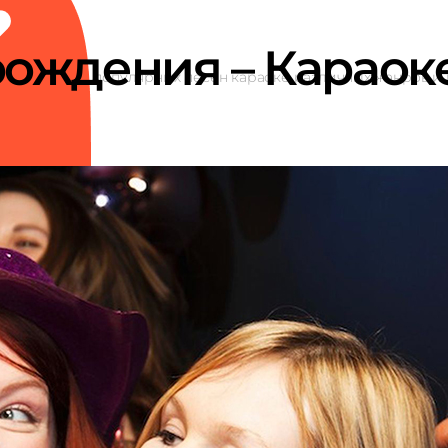
рождения – Караок
акже подборки популярных песен караоке различных жанров и