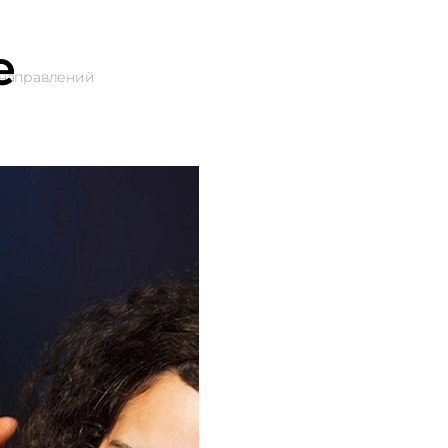
е
 направлений