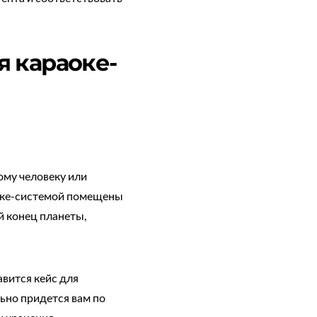
я караоке-
ому человеку или
раоке-системой помещены
й конец планеты,
авится кейс для
ьно придется вам по