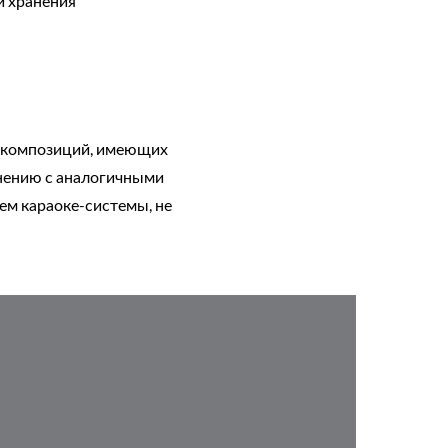
и хранения
х композиций, имеющих
внению с аналогичными
цем караоке-системы, не