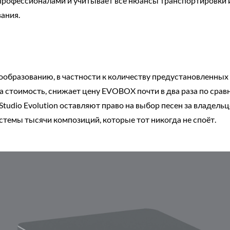
 профессионалами и учитывает все нюансы транспортировки 
ания.
ообразованию, в частности к количеству предустановленны
а стоимость, снижает цену EVOBOX почти в два раза по сра
Studio Evolution оставляют право на выбор песен за владель
стемы тысячи композиций, которые тот никогда не споёт.