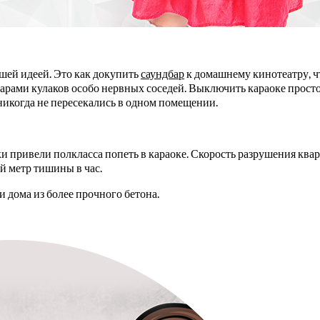
чшей идеей. Это как докупить
саундбар
к домашнему кинотеатру, чт
дарами кулаков особо нервных соседей. Выключить караоке просто,
никогда не пересекались в одном помещении.
ки привели полкласса попеть в караоке. Скорость разрушения кв
й метр тишины в час.
ни дома из более прочного бетона.