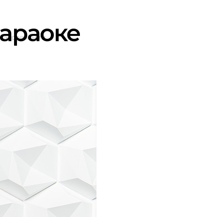
караоке
 направлений