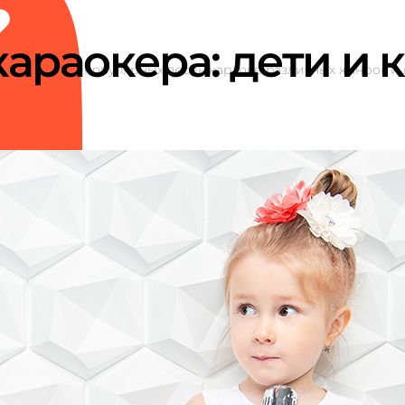
араокера: дети и 
акже подборки популярных песен караоке различных жанров и