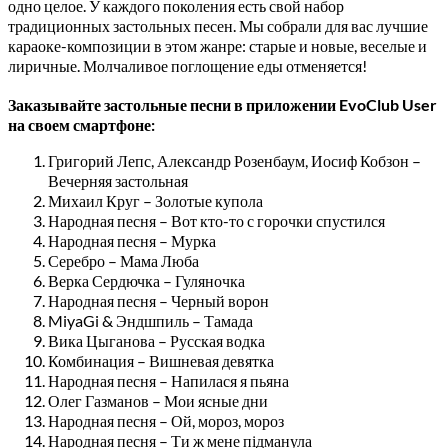
одно целое. У каждого поколения есть свой набор
традиционных застольных песен. Мы собрали для вас лучшие
караоке-композиции в этом жанре: старые и новые, веселые и
лиричные. Молчаливое поглощение еды отменяется!
Заказывайте застольные песни в приложении EvoClub User
на своем смартфоне:
Григорий Лепс, Александр Розенбаум, Иосиф Кобзон –
Вечерняя застольная
Михаил Круг – Золотые купола
Народная песня – Вот кто-то с горочки спустился
Народная песня – Мурка
Серебро – Мама Люба
Верка Сердючка – Гуляночка
Народная песня – Черный ворон
MiyaGi & Эндшпиль – Тамада
Вика Цыганова – Русская водка
Комбинация – Вишневая девятка
Народная песня – Напилася я пьяна
Олег Газманов – Мои ясные дни
Народная песня – Ой, мороз, мороз
Народная песня – Ти ж мене підманула