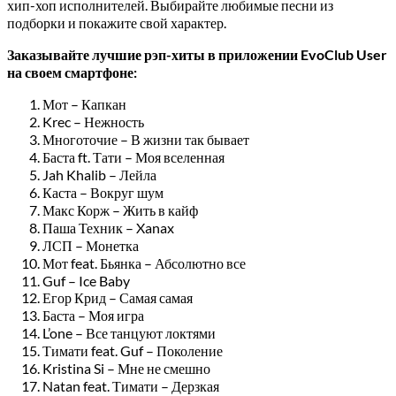
хип-хоп исполнителей. Выбирайте любимые песни из
подборки и покажите свой характер.
Заказывайте лучшие рэп-хиты в приложении EvoClub User
на своем смартфоне:
Мот – Капкан
Krec – Нежность
Многоточие – В жизни так бывает
Баста ft. Тати – Моя вселенная
Jah Khalib – Лейла
Каста – Вокруг шум
Макс Корж – Жить в кайф
Паша Техник – Xanax
ЛСП – Монетка
Мот feat. Бьянка – Абсолютно все
Guf – Ice Baby
Егор Крид – Самая самая
Баста – Моя игра
L’one – Все танцуют локтями
Тимати feat. Guf – Поколение
Kristina Si – Мне не смешно
Natan feat. Тимати – Дерзкая