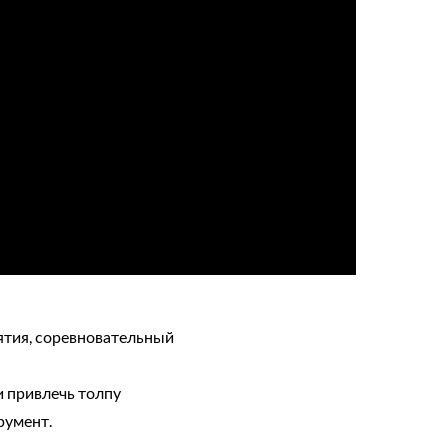
ъятия, соревновательный
и привлечь толпу
румент.