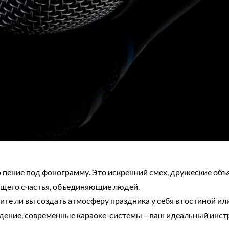
то пение под фонограмму. Это искренний смех, дружеские об
ящего счастья, объединяющие людей.
тите ли вы создать атмосферу праздника у себя в гостиной ил
едение, современные караоке-системы – ваш идеальный инст