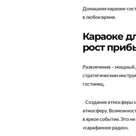
Домашняя караоке-систе
в любое время.
Караоке дл
рост приб
Развлечения – мощный д
стратегическим инструм
гостиниц.
Создание атмосферы и 
атмосферу. Возможност
в яркое событие. Это н
«сарафанное радио».