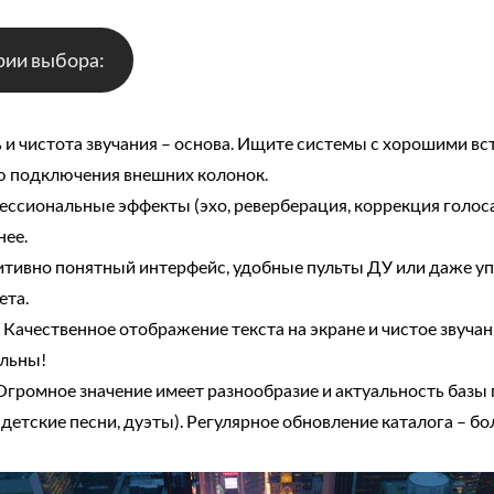
ии выбора:
 чистота звучания – основа. Ищите системы с хорошими в
 подключения внешних колонок.
иональные эффекты (эхо, реверберация, коррекция голоса
нее.
ивно понятный интерфейс, удобные пульты ДУ или даже уп
ета.
Качественное отображение текста на экране и чистое звуч
ельны!
ромное значение имеет разнообразие и актуальность базы п
детские песни, дуэты). Регулярное обновление каталога – б