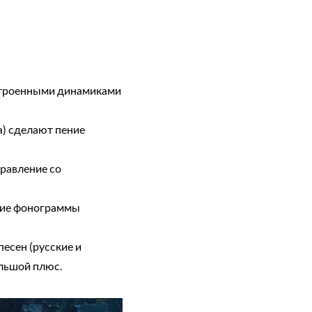
строенными динамиками
) сделают пение
равление со
ание фонограммы
есен (русские и
ольшой плюс.