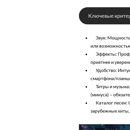
Ключевые критер
Звук: Мощность и
или возможностью
Эффекты: Професс
приятнее и уверен
Удобство: Интуит
смартфона/планш
Титры и музыка: 
(минуса) – обязат
Каталог песен: Ог
зарубежные хиты, 