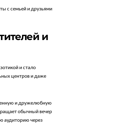
ты с семьей и друзьями
етителей и
зотикой и стало
льных центров и даже
вленную и дружелюбную
вращает обычный вечер
ую аудиторию через