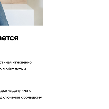
ается
остиная мгновенно
о любит петь и
ке на дачу или к
одключения к большому