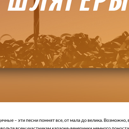
ичные – эти песни помнят все, от мала до велика. Возможно, 
звольте всем участникам караоке-вечеринки немного поност