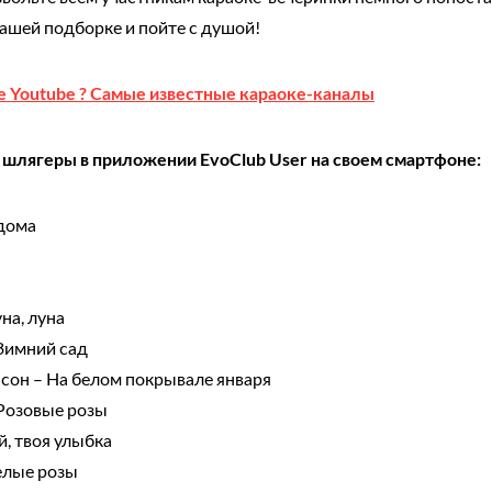
ашей подборке и пойте с душой!
е Youtube ? Самые известные караоке-каналы
 шлягеры в приложении EvoClub User на своем смартфоне:
 дома
на, луна
Зимний сад
сон – На белом покрывале января
 Розовые розы
, твоя улыбка
елые розы