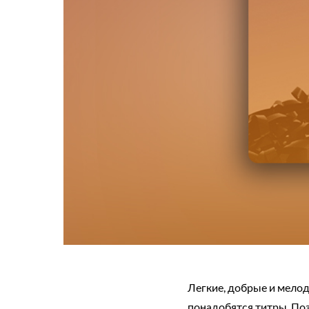
Легкие, добрые и мелод
понадобятся титры. По