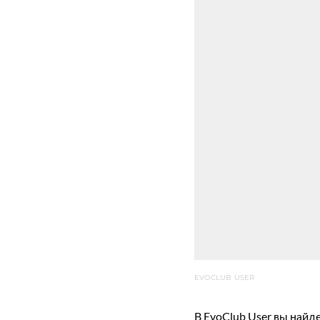
EVOCLUB USER
В EvoClub User вы найд