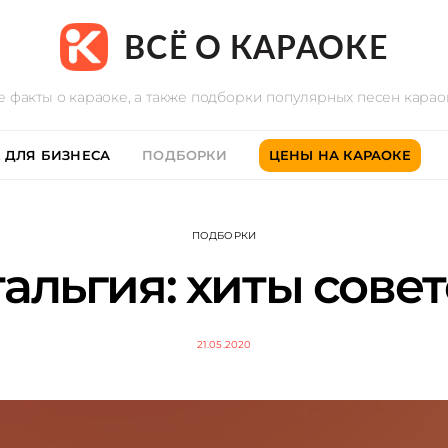
ВСЁ О КАРАОКЕ
е факты о караоке, а также подборки популярных песен кара
 ДЛЯ БИЗНЕСА
ПОДБОРКИ
ЦЕНЫ НА КАРАОКЕ
ПОДБОРКИ
альгия: хиты сове
21.05.2020