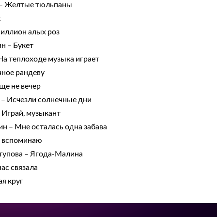
 – Желтые тюльпаны
к
Миллион алых роз
н – Букет
На теплоходе музыка играет
чное рандеву
ще не вечер
 – Исчезли солнечные дни
 Играй, музыкант
н – Мне осталась одна забава
Я вспоминаю
тупова – Ягода-Малина
ас связала
ая круг