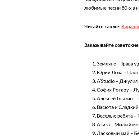
любимые песни 80-х в н
Читайте также:
Караок
Заказывайте советские
Земляне – Трава у
Юрий Лоза – Плот
A’Studio – Джулия
София Ротару – Лу
Алексей Глызин – 
Васюта и Сладкий 
Веселые ребята –
Азиза – Милый мой
Ласковый май – Б